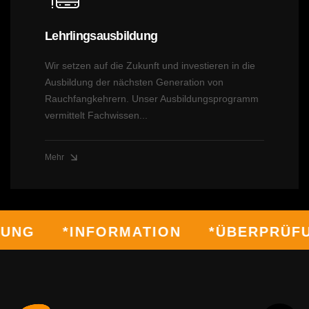
Lehrlingsausbildung
Wir setzen auf die Zukunft und investieren in die
Ausbildung der nächsten Generation von
Rauchfangkehrern. Unser Ausbildungsprogramm
vermittelt Fachwissen...
Mehr
UNG
*INFORMATION
*ÜBERPRÜFU