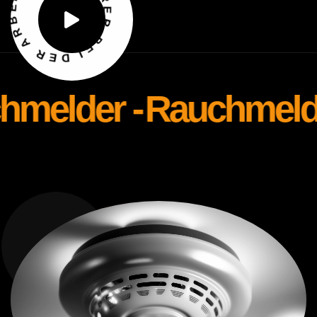
R
B
E
R
R
A
B
R
E
E
I
D
melder -
Rauchmelder