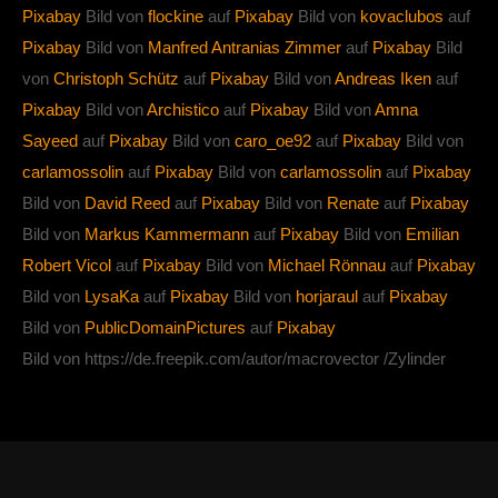
Pixabay
Bild von
flockine
auf
Pixabay
Bild von
kovaclubos
auf
Pixabay
Bild von
Manfred Antranias Zimmer
auf
Pixabay
Bild
von
Christoph Schütz
auf
Pixabay
Bild von
Andreas Iken
auf
Pixabay
Bild von
Archistico
auf
Pixabay
Bild von
Amna
Sayeed
auf
Pixabay
Bild von
caro_oe92
auf
Pixabay
Bild von
carlamossolin
auf
Pixabay
Bild von
carlamossolin
auf
Pixabay
Bild von
David Reed
auf
Pixabay
Bild von
Renate
auf
Pixabay
Bild von
Markus Kammermann
auf
Pixabay
Bild von
Emilian
Robert Vicol
auf
Pixabay
Bild von
Michael Rönnau
auf
Pixabay
Bild von
LysaKa
auf
Pixabay
Bild von
horjaraul
auf
Pixabay
Bild von
PublicDomainPictures
auf
Pixabay
Bild von https://de.freepik.com/autor/macrovector /Zylinder