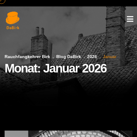
Rauchfangkehrer Birk
Blog DaBirk
2026
Januar
Monat:
Januar 2026